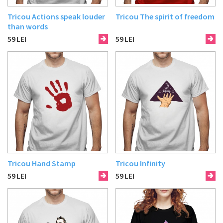
Tricou Actions speak louder
Tricou The spirit of freedom
than words
59
LEI
59
LEI
Tricou Hand Stamp
Tricou Infinity
59
LEI
59
LEI