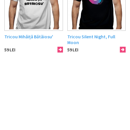
Tricou Mihăiță Bătăiosu'
Tricou Silent Night, Full
Moon
59
LEI
59
LEI