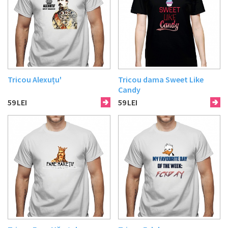
Tricou Alexuțu'
Tricou dama Sweet Like
Candy
59
LEI
59
LEI