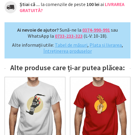
Știai că ...
la comenzile de peste
100 lei
ai
LIVRAREA
GRATUITĂ?
Ai nevoie de ajutor?
Sună-ne la
0374-990-991
sau
WhatsApp la
0733-233-323
(L-V: 10-18).
Alte informații utile:
Tabel de măsuri
,
Plata și livrarea
,
Întreținerea produselor
Alte produse care ți-ar putea plăcea: