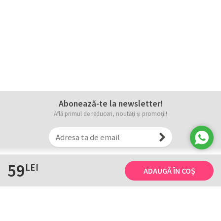
Abonează-te la newsletter!
Află primul de reduceri, noutăți și promoții!
59
LEI
ADAUGĂ ÎN COȘ
Informații
Tricourile noastre
Comanda, plata și livarea
Tricourile noastre
Termene și conditii
Tabel măsuri