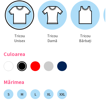
Tricou
Tricou
Tricou
Unisex
Damă
Bărbați
Culoarea
Mărimea
S
M
L
XL
XXL