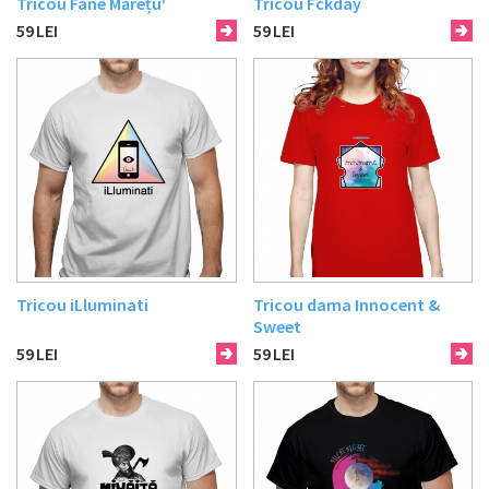
Tricou Fane Mărețu'
Tricou Fckday
59
LEI
59
LEI
Tricou iLluminati
Tricou dama Innocent &
Sweet
59
LEI
59
LEI