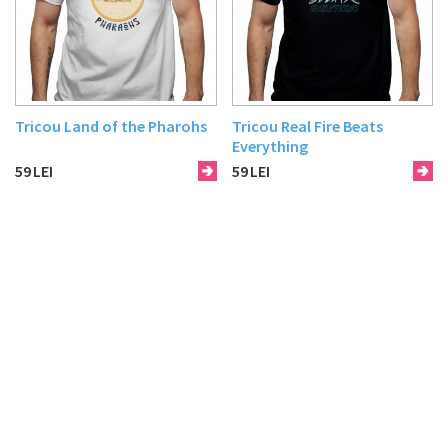
Tricou Land of the Pharohs
Tricou Real Fire Beats
Everything
59
LEI
59
LEI