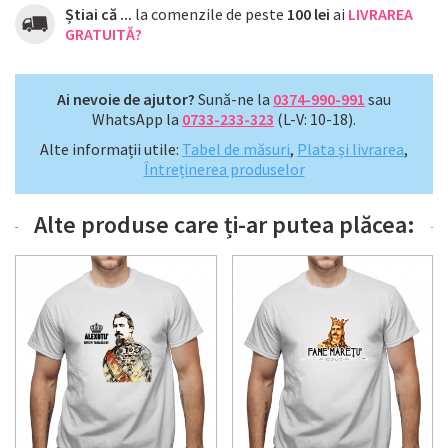
Știai că ...
la comenzile de peste
100 lei
ai
LIVRAREA
GRATUITĂ?
Ai nevoie de ajutor?
Sună-ne la
0374-990-991
sau
WhatsApp la
0733-233-323
(L-V: 10-18).
Alte informații utile:
Tabel de măsuri
,
Plata și livrarea
,
Întreținerea produselor
Alte produse care ți-ar putea plăcea: