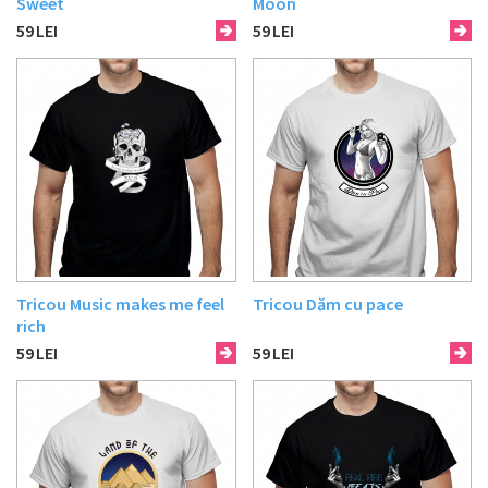
Sweet
Moon
59
LEI
59
LEI
Tricou Music makes me feel
Tricou Dăm cu pace
rich
59
LEI
59
LEI