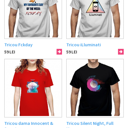
Tricou Fckday
Tricou iLluminati
59
LEI
59
LEI
Tricou dama Innocent &
Tricou Silent Night, Full