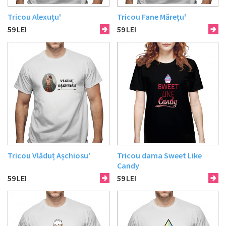
Tricou Alexuțu'
Tricou Fane Mărețu'
59
LEI
59
LEI
Tricou Vlăduț Așchiosu'
Tricou dama Sweet Like
Candy
59
LEI
59
LEI