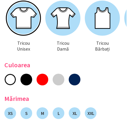
Tricou
Tricou
Tricou
Unisex
Damă
Bărbați
Culoarea
Mărimea
XS
S
M
L
XL
XXL