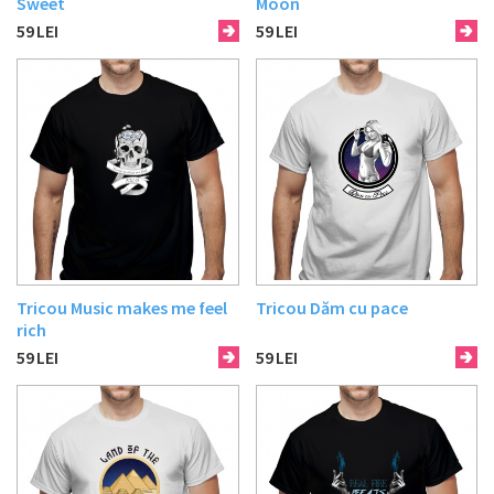
Sweet
Moon
59
LEI
59
LEI
Tricou Music makes me feel
Tricou Dăm cu pace
rich
59
LEI
59
LEI