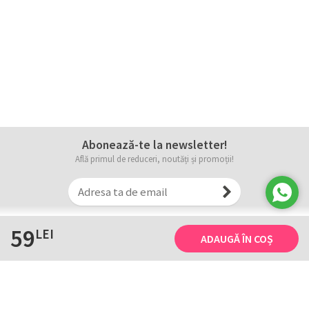
Abonează-te la newsletter!
Află primul de reduceri, noutăți și promoții!
59
LEI
ADAUGĂ ÎN COȘ
Informații
Tricourile noastre
Comanda, plata și livarea
Tricourile noastre
Termene și conditii
Tabel măsuri