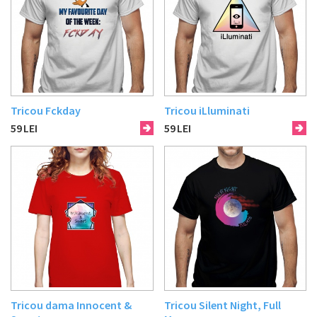
Tricou Fckday
Tricou iLluminati
59
LEI
59
LEI
Tricou dama Innocent &
Tricou Silent Night, Full