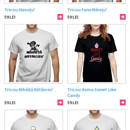
Tricou Alexuțu'
Tricou Fane Mărețu'
59
LEI
59
LEI
Tricou Mihăiță Bătăiosu'
Tricou dama Sweet Like
Candy
59
LEI
59
LEI