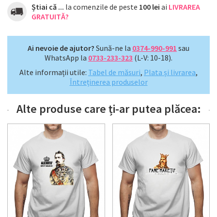
Știai că ...
la comenzile de peste
100 lei
ai
LIVRAREA
GRATUITĂ?
Ai nevoie de ajutor?
Sună-ne la
0374-990-991
sau
WhatsApp la
0733-233-323
(L-V: 10-18).
Alte informații utile:
Tabel de măsuri
,
Plata și livrarea
,
Întreținerea produselor
Alte produse care ți-ar putea plăcea: