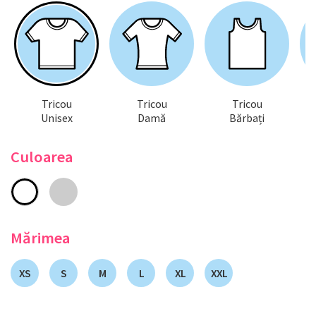
Tricou
Tricou
Tricou
Unisex
Damă
Bărbați
Culoarea
Mărimea
XS
S
M
L
XL
XXL