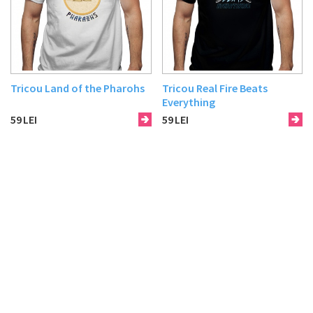
Tricou Land of the Pharohs
Tricou Real Fire Beats
Everything
59
LEI
59
LEI