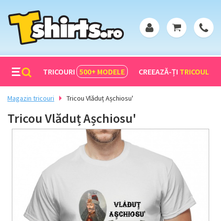
TRICOURI
500+
MODELE
CREEAZĂ-ȚI
TRICOUL
Magazin tricouri
Tricou Vlăduț Așchiosu'
Tricou Vlăduț Așchiosu'