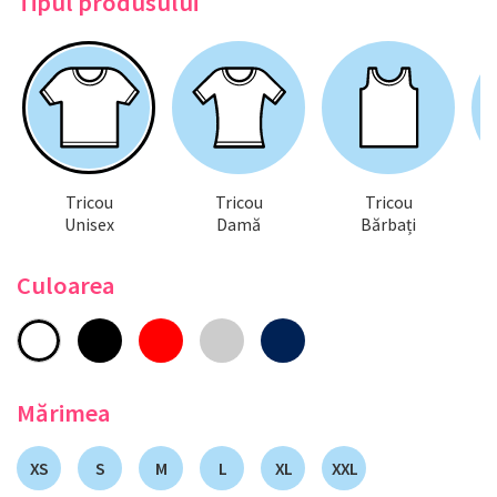
Tipul produsului
Tricou
Tricou
Tricou
Unisex
Damă
Bărbați
Culoarea
Mărimea
XS
S
M
L
XL
XXL