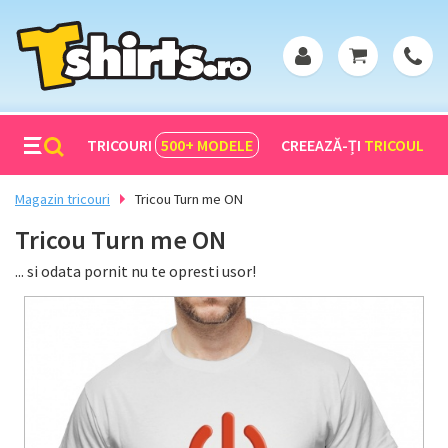
TRICOURI
500+
MODELE
CREEAZĂ-ȚI
TRICOUL
Magazin tricouri
Tricou Turn me ON
Tricou Turn me ON
... si odata pornit nu te opresti usor!