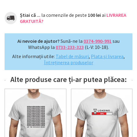
Știai că ...
la comenzile de peste
100 lei
ai
LIVRAREA
GRATUITĂ?
Ai nevoie de ajutor?
Sună-ne la
0374-990-991
sau
WhatsApp la
0733-233-323
(L-V: 10-18).
Alte informații utile:
Tabel de măsuri
,
Plata și livrarea
,
Întreținerea produselor
Alte produse care ți-ar putea plăcea: