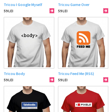
Tricou I Google Myself
Tricou Game Over
59
LEI
59
LEI
Tricou Body
Tricou Feed Me (RSS)
59
LEI
59
LEI