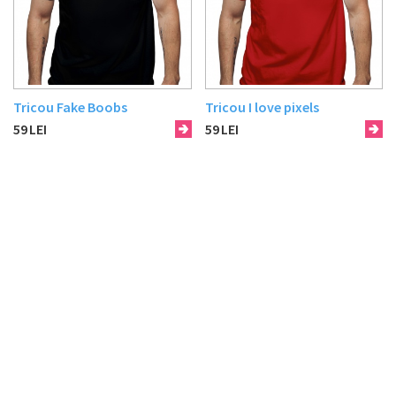
Tricou Fake Boobs
Tricou I love pixels
59
LEI
59
LEI