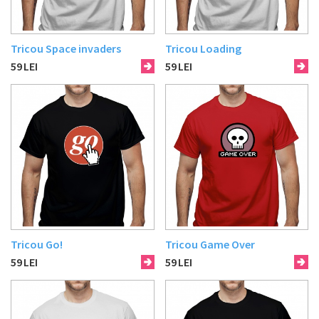
Tricou Space invaders
Tricou Loading
59
LEI
59
LEI
Tricou Go!
Tricou Game Over
59
LEI
59
LEI