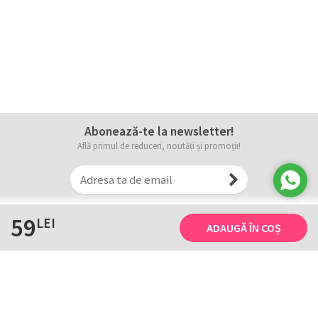
Abonează-te la newsletter!
Află primul de reduceri, noutăți și promoții!
59
LEI
ADAUGĂ ÎN COȘ
Informații
Tricourile noastre
Comanda, plata și livarea
Tricourile noastre
Termene și conditii
Tabel măsuri
Confidențialitate și cookie
Întreținerea