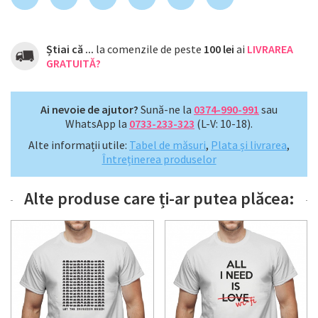
Știai că ...
la comenzile de peste
100 lei
ai
LIVRAREA
GRATUITĂ?
Ai nevoie de ajutor?
Sună-ne la
0374-990-991
sau
WhatsApp la
0733-233-323
(L-V: 10-18).
Alte informații utile:
Tabel de măsuri
,
Plata și livrarea
,
Întreținerea produselor
Alte produse care ți-ar putea plăcea: