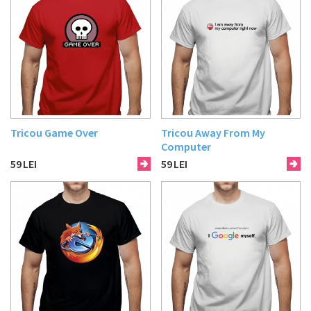
Tricou Game Over
Tricou Away From My
Computer
59
LEI
59
LEI