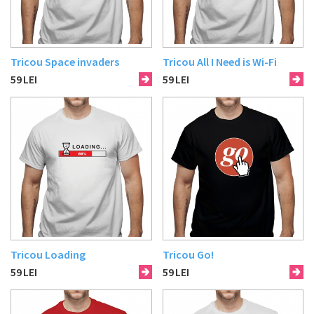
Tricou Space invaders
Tricou All I Need is Wi-Fi
59
LEI
59
LEI
Tricou Loading
Tricou Go!
59
LEI
59
LEI