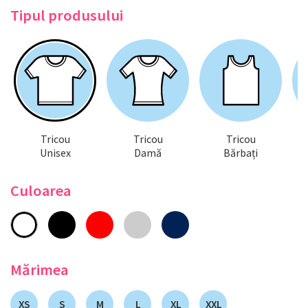
Tipul produsului
Tricou
Tricou
Tricou
Unisex
Damă
Bărbați
Culoarea
Mărimea
XS
S
M
L
XL
XXL