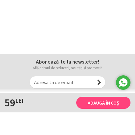
Abonează-te la newsletter!
Află primul de reduceri, noutăți și promoții!
59
LEI
ADAUGĂ ÎN COȘ
Informații
Tricourile noastre
Comanda, plata și livarea
Tricourile noastre
Termene și conditii
Tabel măsuri