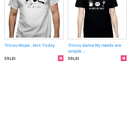
Tricou Nope...Not Today
Tricou dama My needs are
simple ...
59
LEI
59
LEI