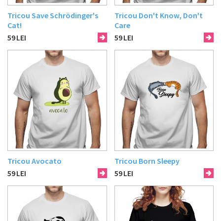
Tricou Save Schrödinger's
Tricou Don't Know, Don't
Cat!
Care
59
LEI
59
LEI
Tricou Avocato
Tricou Born Sleepy
59
LEI
59
LEI