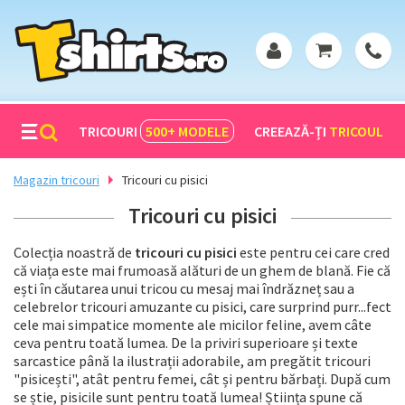
TRICOURI
500+
MODELE
CREEAZĂ-ȚI
TRICOUL
Magazin tricouri
Tricouri cu pisici
Tricouri cu pisici
Colecția noastră de
tricouri cu pisici
este pentru cei care cred
că viața este mai frumoasă alături de un ghem de blană. Fie că
ești în căutarea unui tricou cu mesaj mai îndrăzneț sau a
celebrelor tricouri amuzante cu pisici, care surprind purr...fect
cele mai simpatice momente ale micilor feline, avem câte
ceva pentru toată lumea. De la priviri superioare și texte
sarcastice până la ilustrații adorabile, am pregătit tricouri
"pisicești", atât pentru femei, cât și pentru bărbați. După cum
se știe, pisicile sunt pentru toată lumea! Știința spune că