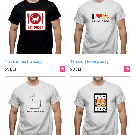
Tricou I eat pussy
Tricou I love pussy
59
LEI
59
LEI