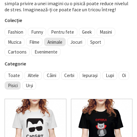
simpla privire a unei imagini cu o pisică poate reduce nivelul
de stres. Imaginează-ți ce poate face un tricou întreg!
Colecție
Fashion
Funny
Pentru fete
Geek
Masini
Muzica
Filme
Animale
Jocuri
Sport
Cartoons
Evenimente
Categorie
Toate
Altele
Câini
Cerbi
Iepurași
Lupi
Oi
Pisici
Urși