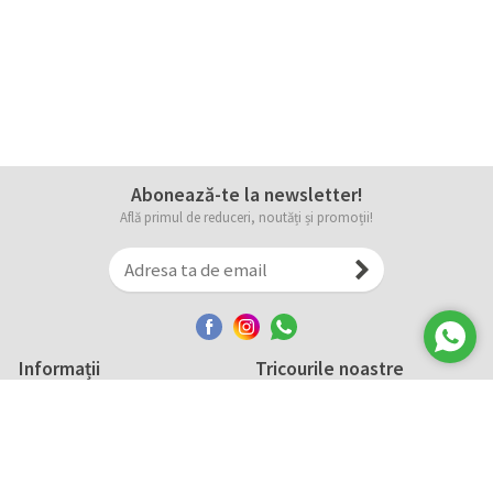
Abonează-te la newsletter!
Află primul de reduceri, noutăți și promoții!
Informații
Tricourile noastre
Comanda, plata și livarea
Tricourile noastre
Termene și conditii
Tabel măsuri
Confidențialitate și cookie
Întreținerea