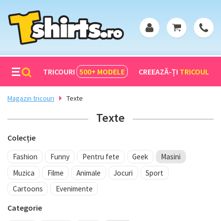
TRICOURI
500+
MODELE
CREEAZĂ-ȚI
TRICOUL
Magazin tricouri
Texte
Texte
Colecție
Fashion
Funny
Pentru fete
Geek
Masini
Muzica
Filme
Animale
Jocuri
Sport
Cartoons
Evenimente
Categorie