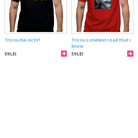
Tricou Hai sictir!
Tricou Loneliest road that i
know
59
LEI
59
LEI