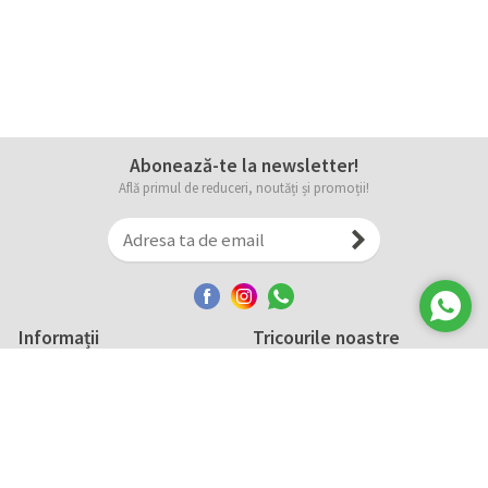
Abonează-te la newsletter!
Află primul de reduceri, noutăți și promoții!
Informații
Tricourile noastre
Comanda, plata și livarea
Tricourile noastre
Termene și conditii
Tabel măsuri
Confidențialitate și cookie
Întreținerea
ANPC
Creează-ți propriul tricou