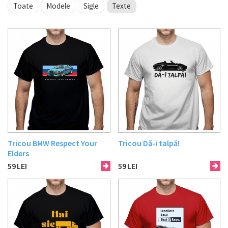
Toate
Modele
Sigle
Texte
Tricou BMW Respect Your
Tricou Dă-i talpă!
Elders
59
LEI
59
LEI