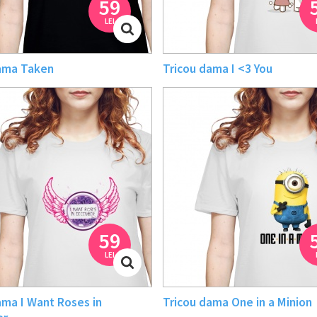
59
LEI
ama Taken
Tricou dama I <3 You
59
LEI
ama I Want Roses in
Tricou dama One in a Minion