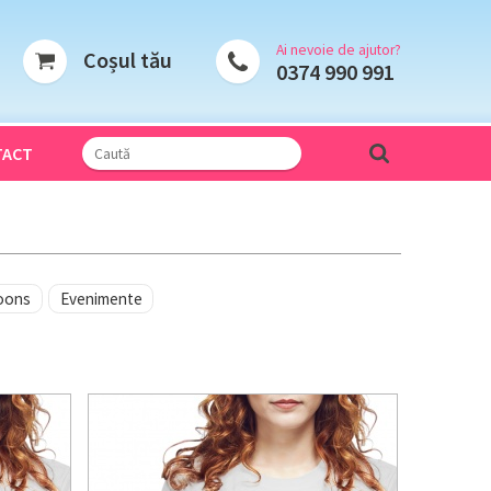
Ai nevoie de ajutor?
Coșul tău
0374 990 991
TACT
oons
Evenimente