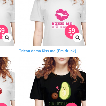
59
59
LEI
LEI
Tricou dama Kiss me (I'm drunk)