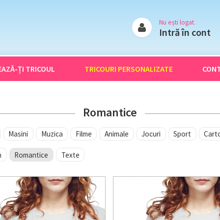
Nu ești logat.
Intră în cont
EAZĂ-ȚI
TRICOUL
TRICOURI
PERSONALIZATE
CON
Romantice
Masini
Muzica
Filme
Animale
Jocuri
Sport
Cart
n
Romantice
Texte