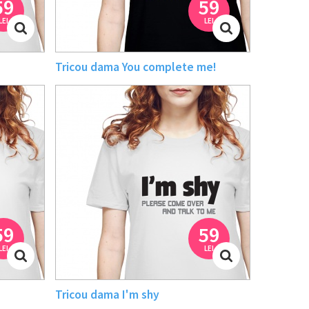
59
59
LEI
LEI
Tricou dama You complete me!
59
59
LEI
LEI
Tricou dama I'm shy