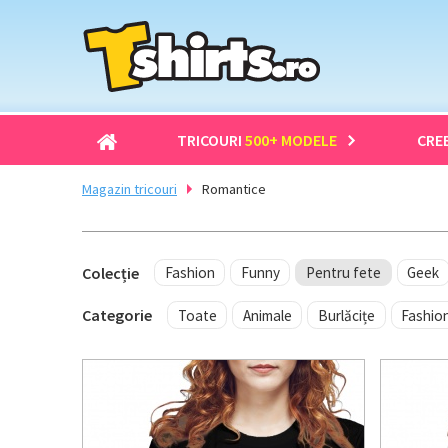
TRICOURI
500+ MODELE
CRE
Magazin tricouri
Romantice
Colecție
Fashion
Funny
Pentru fete
Geek
Categorie
Toate
Animale
Burlăcițe
Fashio